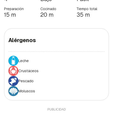
Preparación
Cocinado
Tiempo total
15 m
20 m
35 m
Alérgenos
Leche
Crustáceos
Pescado
Moluscos