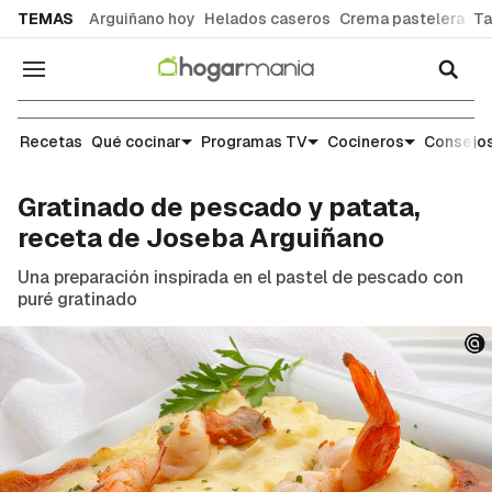
common.go-to-content
TEMAS
Arguiñano hoy
Helados caseros
Crema pastelera
Ta
Navegación
Recetas
Recetas
Qué cocinar
Programas TV
Cocineros
Consejos
Gratinado de pescado y patata,
receta de Joseba Arguiñano
Una preparación inspirada en el pastel de pescado con
puré gratinado