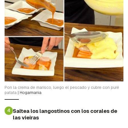
Guardar como favorito
Contenido enviado
Para poder guardar como favorito, primero has de
Gracias por suscribirte a nuestro boletín.
iniciar sesión con tu cuenta de Hogarmanía.
ACEPTAR
INICIAR SESIÓN
CANCELAR
Pon la crema de marisco, luego el pescado y cubre con puré
patata
|
Hogarmania
4
Saltea los langostinos con los corales de
las vieiras