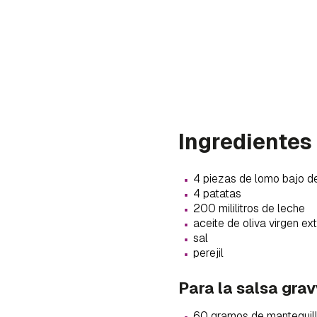
Ingredientes
·
4 piezas de lomo bajo d
·
4 patatas
·
200 mililitros de leche
·
aceite de oliva virgen ex
·
sal
·
perejil
Gua
Para la salsa grav
Para 
·
60 gramos de mantequil