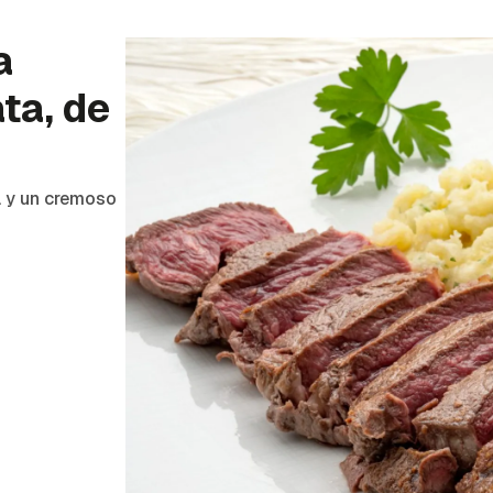
a
ta, de
a y un cremoso