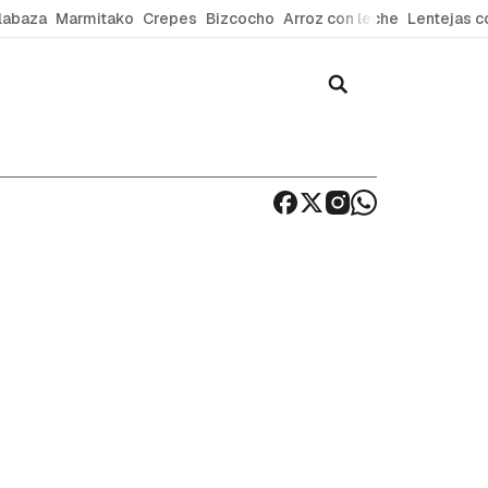
labaza
Marmitako
Crepes
Bizcocho
Arroz con leche
Lentejas c