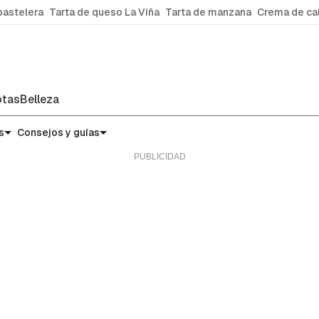
pastelera
Tarta de queso La Viña
Tarta de manzana
Crema de ca
tas
Belleza
s
Consejos y guías