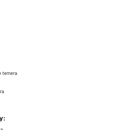
e ternera
tra
rdar como favorito
Contenido enviado
y:
poder guardar como favorito, primero has de iniciar sesión con 
Gracias por suscribirte a nuestro boletín.
la