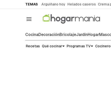
common.go-to-content
TEMAS
Arguiñano hoy
Helados caseros
Crema 
Navegación
Cocina
Decoración
Bricolaje
Jardín
Hogar
Masco
Recetas
Recetas
Qué cocinar
Programas TV
Cocinero