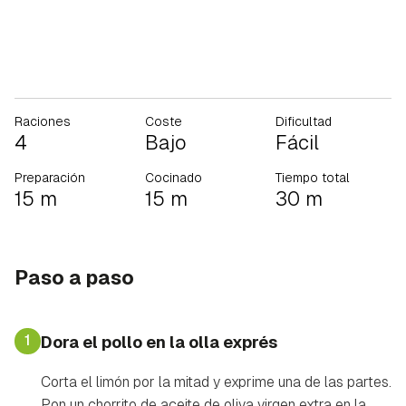
Raciones
Coste
Dificultad
4
Bajo
Fácil
Preparación
Cocinado
Tiempo total
15 m
15 m
30 m
Paso a paso
1
Dora el pollo en la olla exprés
Corta el limón por la mitad y exprime una de las partes.
Pon un chorrito de aceite de oliva virgen extra en la