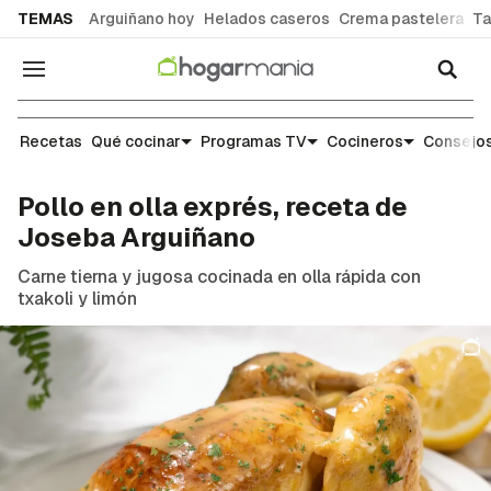
common.go-to-content
TEMAS
Arguiñano hoy
Helados caseros
Crema pastelera
Ta
Navegación
Recetas
Recetas
Qué cocinar
Programas TV
Cocineros
Consejos
Pollo en olla exprés, receta de
Joseba Arguiñano
Carne tierna y jugosa cocinada en olla rápida con
txakoli y limón