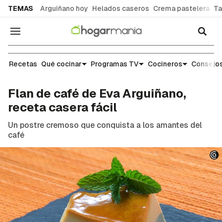
common.go-to-content
TEMAS
Arguiñano hoy
Helados caseros
Crema pastelera
Ta
Navegación
Recetas
Recetas
Qué cocinar
Programas TV
Cocineros
Consejos
Flan de café de Eva Arguiñano,
receta casera fácil
Un postre cremoso que conquista a los amantes del
café