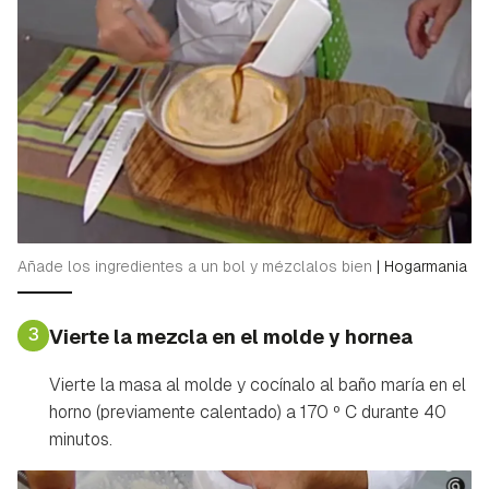
Añade los ingredientes a un bol y mézclalos bien
|
Hogarmania
3
Vierte la mezcla en el molde y hornea
Guardar como favorito
Contenido enviado
Vierte la masa al molde y cocínalo al baño maría en el
Para poder guardar como favorito, primero has de
horno (previamente calentado) a 170 º C durante 40
Gracias por suscribirte a nuestro boletín.
iniciar sesión con tu cuenta de Hogarmanía.
minutos.
ACEPTAR
INICIAR SESIÓN
CANCELAR