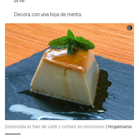
sirve.
Decora con una hoja de menta.
Desmolda el flan de café y córtalo en porciones
|
Hogarmania