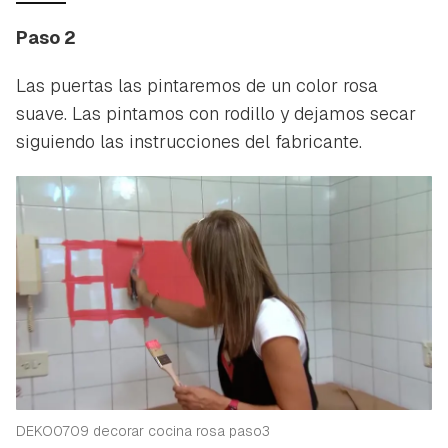
Paso 2
Las puertas las pintaremos de un color rosa
suave. Las pintamos con rodillo y dejamos secar
siguiendo las instrucciones del fabricante.
Guardar como favorito
Contenido enviado
Para poder guardar como favorito, primero has de
Gracias por suscribirte a nuestro boletín.
iniciar sesión con tu cuenta de Hogarmanía.
ACEPTAR
INICIAR SESIÓN
CANCELAR
DEKO0709 decorar cocina rosa paso3