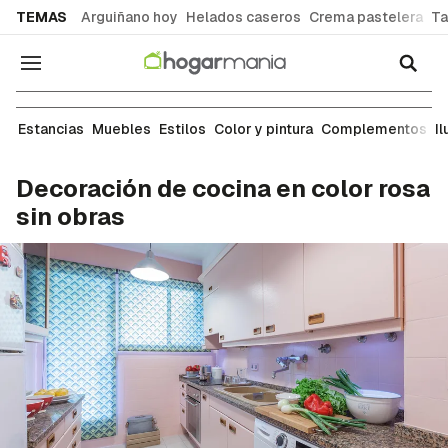
common.go-to-content
TEMAS
Arguiñano hoy
Helados caseros
Crema pastelera
Ta
Navegación
Ideas para decorar cada estancia de tu casa: sal
Estancias
Muebles
Estilos
Color y pintura
Complementos
I
Decoración de cocina en color rosa
sin obras