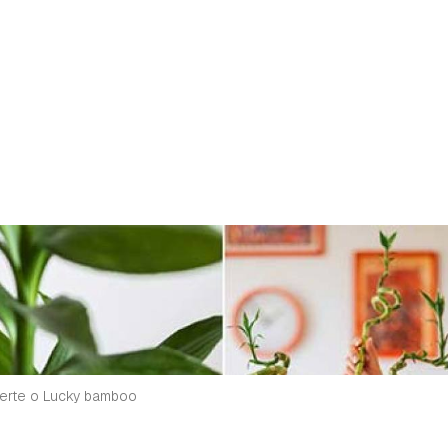
rdar como favorito
Contenido enviado
uerte o Lucky bamboo
poder guardar como favorito, primero has de iniciar sesión con 
Gracias por suscribirte a nuestro boletín.