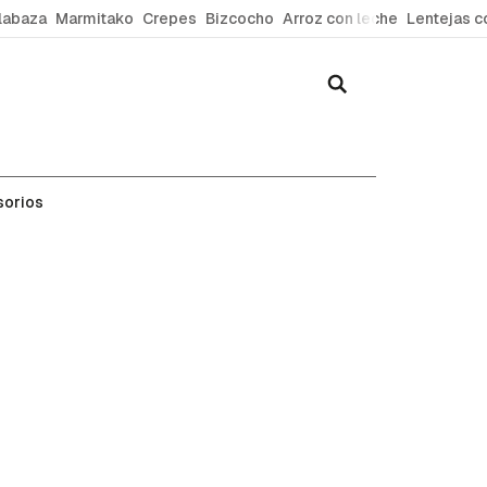
labaza
Marmitako
Crepes
Bizcocho
Arroz con leche
Lentejas c
sorios