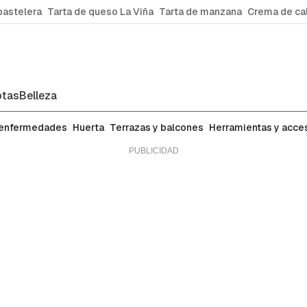
pastelera
Tarta de queso La Viña
Tarta de manzana
Crema de ca
tas
Belleza
 enfermedades
Huerta
Terrazas y balcones
Herramientas y acce