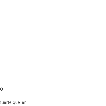
oo
uerte que, en