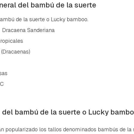
ta de Hogarmanía.
neral del bambú de la suerte
ACEPTAR
INICIAR SESIÓN
CANCELAR
mbú de la suerte o Lucky bamboo.
:
Dracaena Sanderiana
tropicales
 (Dracaenas)
sas
ºC
s del bambú de la suerte o Lucky bamb
n popularizado los tallos denominados bambús de la s