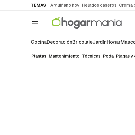
common.go-to-content
TEMAS
Arguiñano hoy
Helados caseros
Crema 
Navegación
Cocina
Decoración
Bricolaje
Jardín
Hogar
Masco
Plantas
Plantas
Mantenimiento
Técnicas
Poda
Plagas y