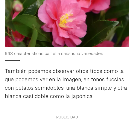
968 caracteristicas camelia sasanqua variedades
También podemos observar otros tipos como la
que podemos ver en la imagen, en tonos fucsias
con pétalos semidobles, una blanca simple y otra
blanca casi doble como la japónica.
Guardar como favorito
Contenido enviado
Para poder guardar como favorito, primero has de
Gracias por suscribirte a nuestro boletín.
iniciar sesión con tu cuenta de Hogarmanía.
ACEPTAR