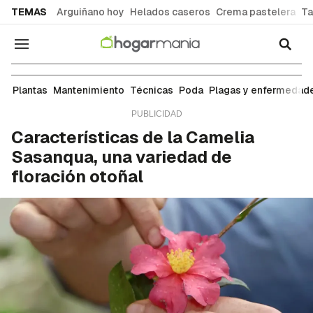
common.go-to-content
TEMAS
Arguiñano hoy
Helados caseros
Crema pastelera
Ta
Navegación
Plantas
Plantas
Mantenimiento
Técnicas
Poda
Plagas y enfermedad
Características de la Camelia
Sasanqua, una variedad de
floración otoñal