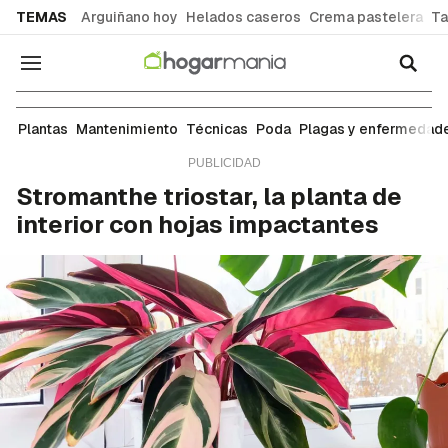
common.go-to-content
TEMAS
Arguiñano hoy
Helados caseros
Crema pastelera
Ta
Navegación
Plantas
Plantas
Mantenimiento
Técnicas
Poda
Plagas y enfermedad
Stromanthe triostar, la planta de
interior con hojas impactantes