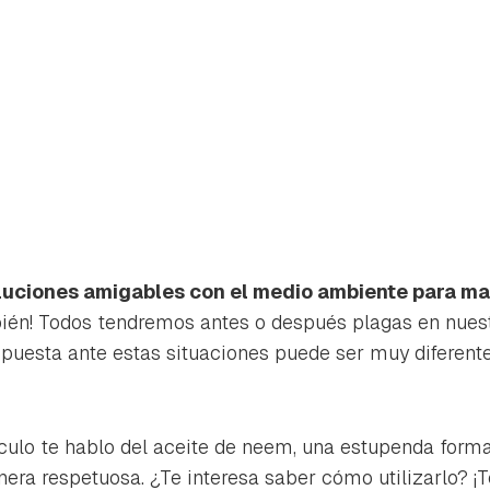
luciones amigables con el medio ambiente para ma
ién! Todos tendremos antes o después plagas en nuestr
puesta ante estas situaciones puede ser muy diferente
rdar como favorito
Contenido enviado
tículo te hablo del aceite de neem, una estupenda form
poder guardar como favorito, primero has de iniciar sesión con 
era respetuosa. ¿Te interesa saber cómo utilizarlo? ¡T
Gracias por suscribirte a nuestro boletín.