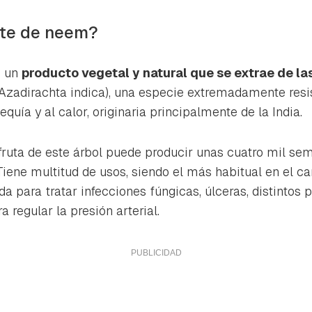
ta de Hogarmanía.
ite de neem?
ACEPTAR
INICIAR SESIÓN
CANCELAR
s un
producto vegetal y natural que se extrae de las
Azadirachta indica
), una especie extremadamente resi
quía y al calor, originaria principalmente de la India.
ruta de este árbol puede producir unas cuatro mil semi
 Tiene multitud de usos, siendo el más habitual en el 
da para tratar infecciones fúngicas, úlceras, distintos
 regular la presión arterial.