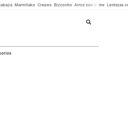
labaza
Marmitako
Crepes
Bizcocho
Arroz con leche
Lentejas c
sorios