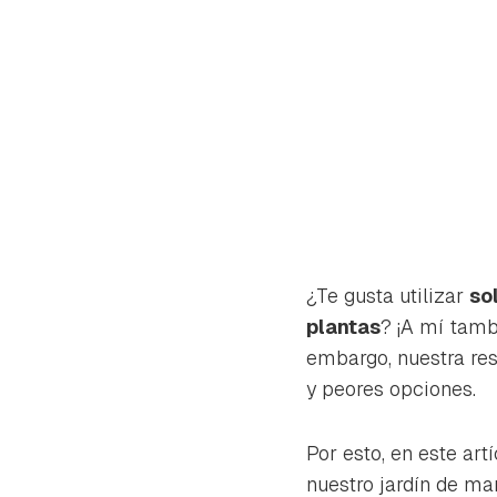
¿Te gusta utilizar
so
plantas
? ¡A mí tamb
embargo, nuestra res
y peores opciones.
Gua
Por esto, en este ar
Para 
nuestro jardín de man