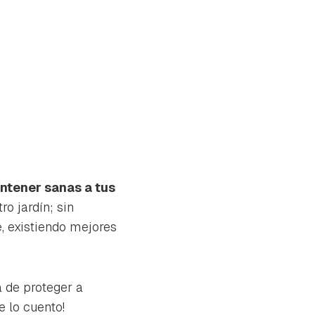
ntener sanas a tus
o jardín; sin
, existiendo mejores
a de proteger a
tu
e lo cuento!