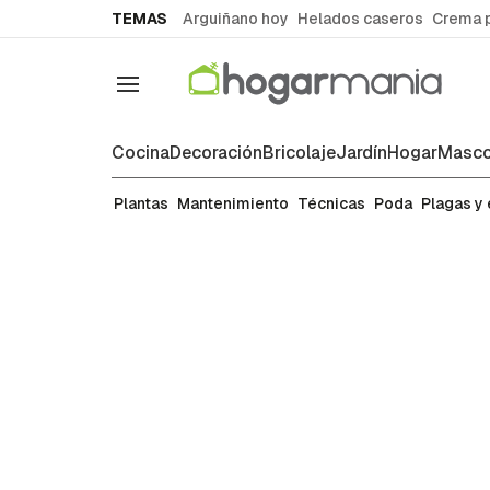
common.go-to-content
TEMAS
Arguiñano hoy
Helados caseros
Crema 
Navegación
Cocina
Decoración
Bricolaje
Jardín
Hogar
Masco
Plagas y enfermedades
Plantas
Mantenimiento
Técnicas
Poda
Plagas y