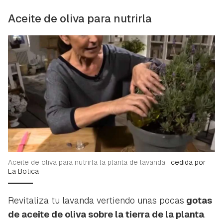
Aceite de oliva para nutrirla
Guardar como favorito
Contenido enviado
Para poder guardar como favorito, primero has de
Gracias por suscribirte a nuestro boletín.
Aceite de oliva para nutrirla la planta de lavanda
|
cedida por
iniciar sesión con tu cuenta de Hogarmanía.
La Botica
ACEPTAR
INICIAR SESIÓN
CANCELAR
Revitaliza tu lavanda vertiendo unas pocas
gotas
de aceite de oliva sobre la tierra de la planta
.