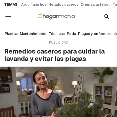
common.go-to-content
TEMAS
Arguiñano hoy
Helados caseros
Crema pastelera
Ta
Navegación
Mantenimiento
Plantas
Mantenimiento
Técnicas
Poda
Plagas y enfermedad
Remedios caseros para cuidar la
lavanda y evitar las plagas