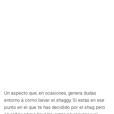
Guardar como favorito
Contenido enviado
Para poder guardar como favorito, primero has de
Gracias por suscribirte a nuestro boletín.
iniciar sesión con tu cuenta de Hogarmanía.
ACEPTAR
INICIAR SESIÓN
CANCELAR
Un aspecto que, en ocasiones, genera dudas
entorno a cómo llevar el shaggy. Si estás en ese
punto en el que te has decidido por el shag pero