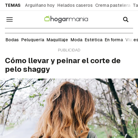
common.go-to-content
TEMAS
Arguiñano hoy
Helados caseros
Crema pastelera
Ta
Navegación
Peluquería
Bodas
Peluquería
Maquillaje
Moda
Estética
En forma
Viaje
Cómo llevar y peinar el corte de
pelo shaggy