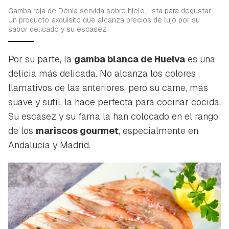
Gamba roja de Dénia servida sobre hielo, lista para degustar.
Un producto exquisito que alcanza precios de lujo por su
sabor delicado y su escasez.
Por su parte, la
gamba blanca de Huelva
es una
Guardar como favorito
Contenido enviado
delicia más delicada. No alcanza los colores
llamativos de las anteriores, pero su carne, más
Para poder guardar como favorito, primero has de
Gracias por suscribirte a nuestro boletín.
suave y sutil, la hace perfecta para cocinar cocida.
iniciar sesión con tu cuenta de Hogarmanía.
Su escasez y su fama la han colocado en el rango
ACEPTAR
INICIAR SESIÓN
CANCELAR
de los
mariscos gourmet
, especialmente en
Andalucía y Madrid.