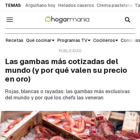
common.go-to-content
TEMAS
Arguiñano hoy
Helados caseros
Crema pastelera
Ta
Navegación
Noticias y tendencias gastronómicas
Recetas
Qué cocinar
Programas TV
Cocineros
Consejos
Las gambas más cotizadas del
mundo (y por qué valen su precio
en oro)
Rojas, blancas o rayadas: las gambas más exclusivas
del mundo y por qué los chefs las veneran