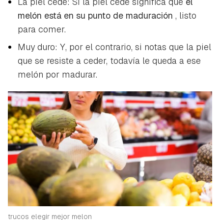
La piel cede: Si la piel cede significa que
el
melón está en su punto de maduración
, listo
para comer.
Muy duro: Y, por el contrario, si notas que la piel
que se resiste a ceder, todavía le queda a ese
melón por madurar.
Guardar como favorito
Contenido enviado
Para poder guardar como favorito, primero has de
Gracias por suscribirte a nuestro boletín.
iniciar sesión con tu cuenta de Hogarmanía.
trucos elegir mejor melon