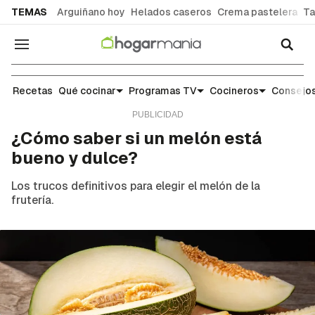
common.go-to-content
TEMAS
Arguiñano hoy
Helados caseros
Crema pastelera
Ta
Navegación
Escuela de cocina: trucos y consejos para el día 
Recetas
Qué cocinar
Programas TV
Cocineros
Consejos
¿Cómo saber si un melón está
bueno y dulce?
Los trucos definitivos para elegir el melón de la
frutería.