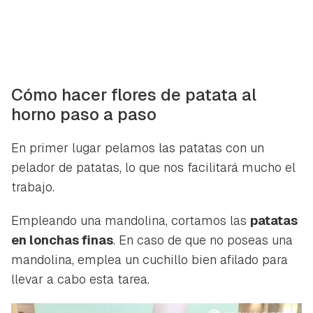
Cómo hacer flores de patata al
horno paso a paso
En primer lugar pelamos las patatas con un
pelador de patatas, lo que nos facilitará mucho el
trabajo.
Guardar como favorito
Contenido enviado
Empleando una mandolina, cortamos las
patatas
en lonchas finas
. En caso de que no poseas una
Para poder guardar como favorito, primero has de
Gracias por suscribirte a nuestro boletín.
iniciar sesión con tu cuenta de Hogarmanía.
mandolina, emplea un cuchillo bien afilado para
llevar a cabo esta tarea.
ACEPTAR
INICIAR SESIÓN
CANCELAR