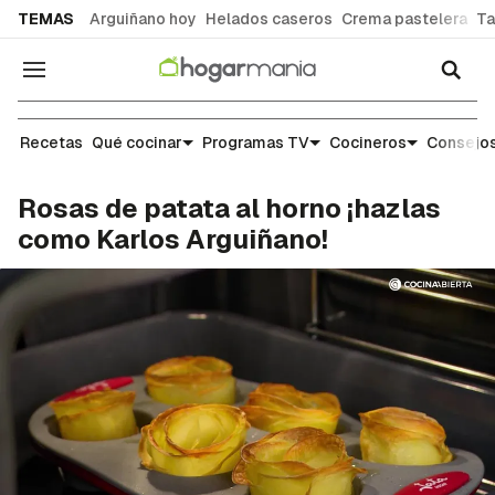
common.go-to-content
TEMAS
Arguiñano hoy
Helados caseros
Crema pastelera
Ta
Navegación
Recetas
Recetas
Qué cocinar
Programas TV
Cocineros
Consejos
Rosas de patata al horno ¡hazlas
como Karlos Arguiñano!