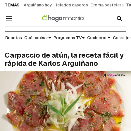
common.go-to-content
TEMAS
Arguiñano hoy
Helados caseros
Crema pastelera
Ta
Navegación
Recetas
Recetas
Qué cocinar
Programas TV
Cocineros
Consejos
Carpaccio de atún, la receta fácil y
rápida de Karlos Arguiñano