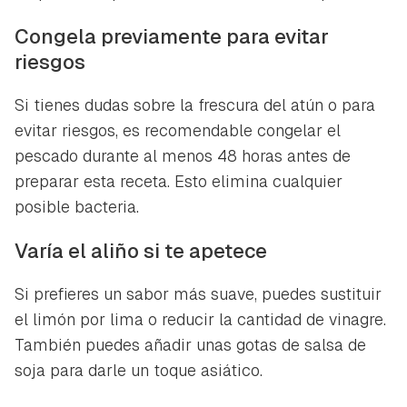
Congela previamente para evitar
riesgos
Si tienes dudas sobre la frescura del atún o para
evitar riesgos, es recomendable congelar el
pescado durante al menos 48 horas antes de
preparar esta receta. Esto elimina cualquier
posible bacteria.
Varía el aliño si te apetece
Si prefieres un sabor más suave, puedes sustituir
Guardar como favorito
Contenido enviado
el limón por lima o reducir la cantidad de vinagre.
Para poder guardar como favorito, primero has de
También puedes añadir unas gotas de salsa de
Gracias por suscribirte a nuestro boletín.
iniciar sesión con tu cuenta de Hogarmanía.
soja para darle un toque asiático.
ACEPTAR
INICIAR SESIÓN
CANCELAR