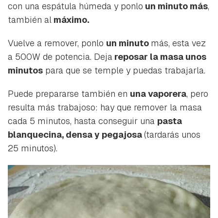
con una espátula húmeda y ponlo
un minuto más
,
también al
máximo.
Guardar como favorito
Contenido enviado
Vuelve a remover, ponlo
un minuto
más, esta vez
Para poder guardar como favorito, primero has de
Gracias por suscribirte a nuestro boletín.
a 500W de potencia. Deja
reposar la masa unos
iniciar sesión con tu cuenta de Hogarmanía.
minutos
para que se temple y puedas trabajarla.
ACEPTAR
INICIAR SESIÓN
CANCELAR
Puede prepararse también en
una vaporera
, pero
resulta más trabajoso: hay que remover la masa
cada 5 minutos, hasta conseguir una
pasta
blanquecina, densa y pegajosa
(tardarás unos
25 minutos).