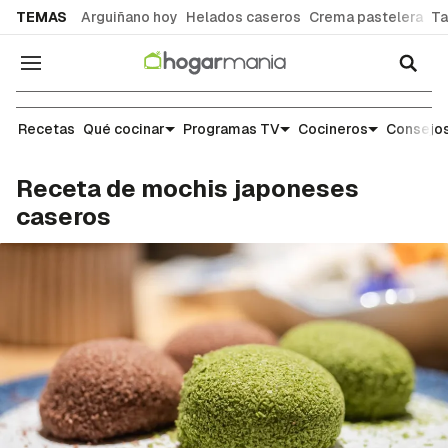
common.go-to-content
TEMAS
Arguiñano hoy
Helados caseros
Crema pastelera
Ta
Navegación
Recetas
Recetas
Qué cocinar
Programas TV
Cocineros
Consejos
Receta de mochis japoneses
caseros