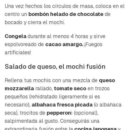
Una vez hechos los círculos de masa, coloca en el
centro un
bombón helado de chocolate
de
bocado y cierra el mochi.
Congela
durante al menos 4 horas y sirve
espolvoreado de
cacao amargo.
¡Fuegos
artificiales!
Salado de queso, el mochi fusión
Rellena tus mochis con una mezcla de
queso
mozzarella
rallado,
tomate seco
en trozos
pequeños (rehidratado ligeramente si es
necesario),
albahaca fresca picada
(o albahaca
seca), trocitos de
pepperon
i (opcional),
salpimentada al gusto. Conseguirás una
extraordinaria fusión entre la
cocina japonesa
y