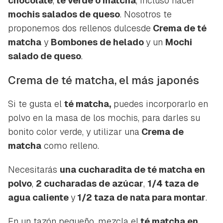
chocolate
,
té verde ó matcha
, incluso hacer
mochis salados de queso
. Nosotros te
proponemos dos rellenos dulcesde
Crema de té
matcha
y
Bombones de helado
y un
Mochi
salado de queso
.
Crema de té matcha, el más japonés
Si te gusta el
té matcha,
puedes incorporarlo en
polvo en la masa de los mochis, para darles su
bonito color verde, y utilizar una
Crema de
matcha
como relleno.
Necesitarás
una cucharadita de té matcha en
polvo
,
2 cucharadas de azúcar
,
1/4 taza de
agua caliente
y
1/2 taza de nata para montar
.
En un tazón pequeño, mezcla el
té matcha en