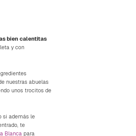
as bien calentitas
leta y con
ngredientes
 de nuestras abuelas
ndo unos trocitos de
ro si además le
ntrado, te
na Blanca
para