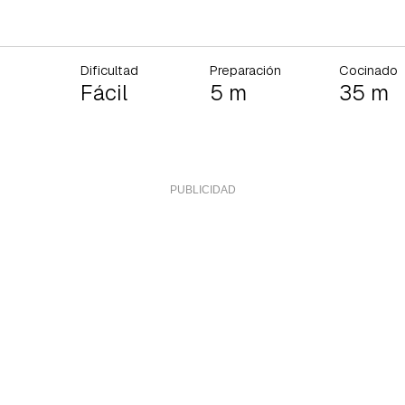
Dificultad
Preparación
Cocinado
Fácil
5 m
35 m
rdar como favorito
Contenido enviado
poder guardar como favorito, primero has de iniciar sesión con 
Gracias por suscribirte a nuestro boletín.