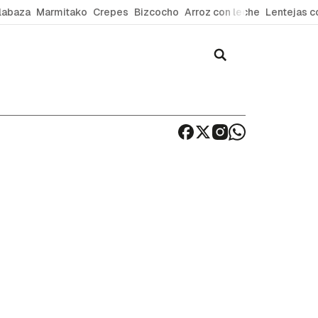
labaza
Marmitako
Crepes
Bizcocho
Arroz con leche
Lentejas c