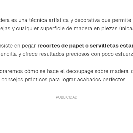
ra es una técnica artística y decorativa que permite
ejas y cualquier superficie de madera en piezas única
nsiste en pegar
recortes de papel o servilletas es
encilla y ofrece resultados preciosos con poco esfuerzo
xploraremos cómo se hace el decoupage sobre madera, 
 consejos prácticos para lograr acabados perfectos.
rdar como favorito
Contenido enviado
poder guardar como favorito, primero has de iniciar sesión con 
Gracias por suscribirte a nuestro boletín.