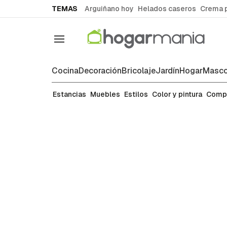
common.go-to-content
TEMAS
Arguiñano hoy
Helados caseros
Crema 
Navegación
Cocina
Decoración
Bricolaje
Jardín
Hogar
Masco
Manualidades
Estancias
Muebles
Estilos
Color y pintura
Comp