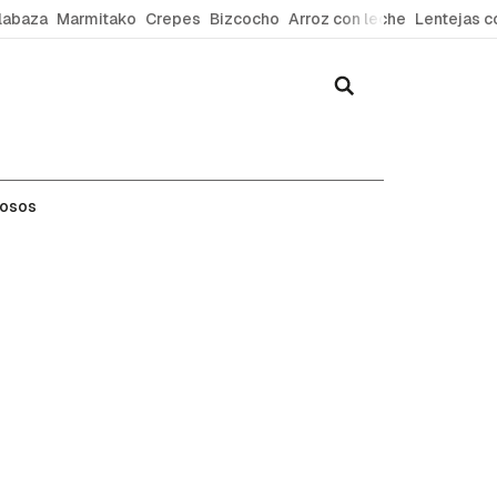
labaza
Marmitako
Crepes
Bizcocho
Arroz con leche
Lentejas c
mosos