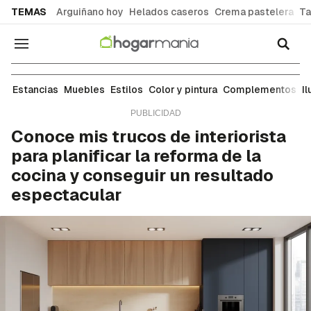
common.go-to-content
TEMAS
Arguiñano hoy
Helados caseros
Crema pastelera
Ta
Navegación
Ideas para decorar cada estancia de tu casa: sal
Estancias
Muebles
Estilos
Color y pintura
Complementos
I
Conoce mis trucos de interiorista
para planificar la reforma de la
cocina y conseguir un resultado
espectacular