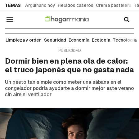
common.go-to-content
TEMAS
Arguiñano hoy
Helados caseros
Crema pastelera
Ta
Navegación
Ecología
Limpieza y orden
Seguridad
Economía
Ecología
Tecnología
Dormir bien en plena ola de calor:
el truco japonés que no gasta nada
Un gesto tan simple como meter una sábana en el
congelador podría ayudarte a dormir mejor este verano
sin aire ni ventilador