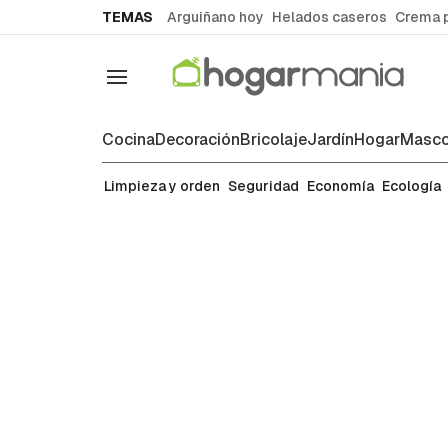
common.go-to-content
TEMAS
Arguiñano hoy
Helados caseros
Crema 
Navegación
Cocina
Decoración
Bricolaje
Jardín
Hogar
Masco
Orden
Limpieza y orden
Seguridad
Economía
Ecología