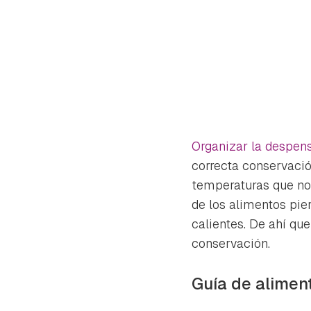
Organizar la despen
correcta conservació
temperaturas que no 
de los alimentos pi
calientes. De ahí qu
conservación.
Gua
Guía de alimen
Para 