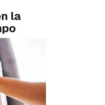
n la
mpo