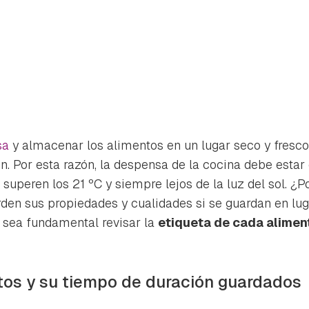
sa
y almacenar los alimentos en un lugar seco y fresco
n. Por esta razón, la despensa de la cocina debe estar 
superen los 21 ºC y siempre lejos de la luz del sol. ¿
erden sus propiedades y cualidades si se guardan en l
e sea fundamental revisar la
etiqueta de cada alimen
rdar como favorito
Contenido enviado
tos y su tiempo de duración guardados
poder guardar como favorito, primero has de iniciar sesión con 
Gracias por suscribirte a nuestro boletín.