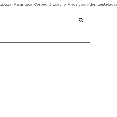
labaza
Marmitako
Crepes
Bizcocho
Arroz con leche
Lentejas c