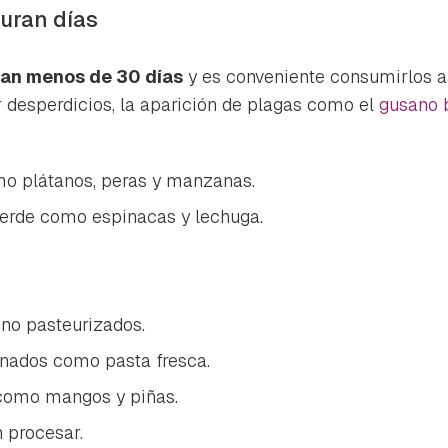
ta de Hogarmanía.
uran días
ACEPTAR
INICIAR SESIÓN
CANCELAR
ran menos de 30 días
y es conveniente consumirlos a
 desperdicios, la aparición de plagas como el
gusano 
mo plátanos, peras y manzanas.
verde como espinacas y lechuga.
 no pasteurizados.
nados como pasta fresca.
 como mangos y piñas.
 procesar.