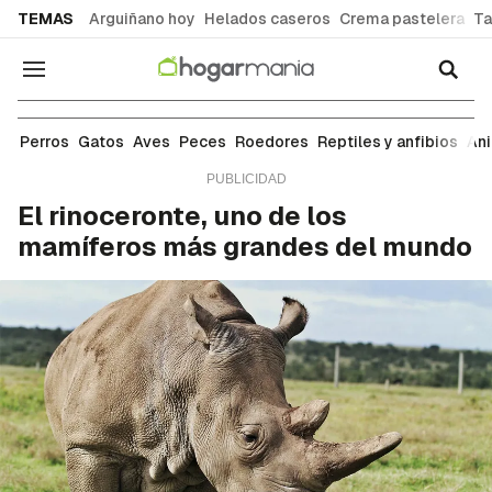
common.go-to-content
TEMAS
Arguiñano hoy
Helados caseros
Crema pastelera
Ta
Navegación
Animales salvajes
Perros
Gatos
Aves
Peces
Roedores
Reptiles y anfibios
An
El rinoceronte, uno de los
mamíferos más grandes del mundo