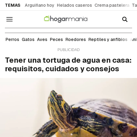
common.go-to-content
TEMAS
Arguiñano hoy
Helados caseros
Crema pastelera
Ta
Navegación
Reptiles y anfibios
Perros
Gatos
Aves
Peces
Roedores
Reptiles y anfibios
An
Tener una tortuga de agua en casa:
requisitos, cuidados y consejos