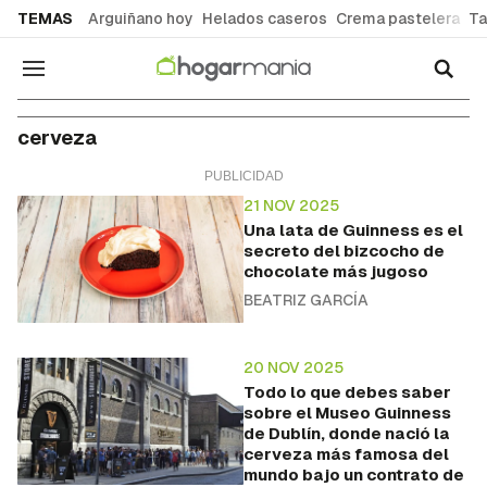
common.go-to-content
TEMAS
Arguiñano hoy
Helados caseros
Crema pastelera
Ta
Navegación
cerveza
21 NOV 2025
Una lata de Guinness es el
secreto del bizcocho de
chocolate más jugoso
BEATRIZ GARCÍA
20 NOV 2025
Todo lo que debes saber
sobre el Museo Guinness
de Dublín, donde nació la
cerveza más famosa del
mundo bajo un contrato de