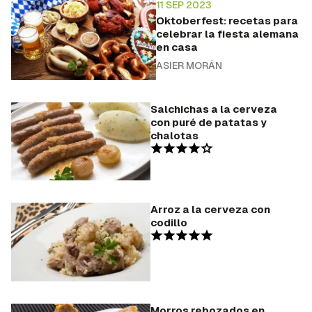
11 SEP 2023
Oktoberfest: recetas para
celebrar la fiesta alemana
en casa
ASIER MORÁN
Salchichas a la cerveza
con puré de patatas y
chalotas
Arroz a la cerveza con
codillo
Morros rebozados en