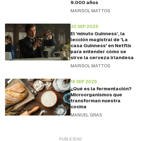
9.000 años
MARISOL MATTOS
30 SEP 2025
El ‘minuto Guinness’, la
lección magistral de 'La
casa Guinness' en Netflix
para entender cómo se
sirve la cerveza irlandesa
MARISOL MATTOS
16 SEP 2025
¿Qué es la fermentación?
Microorganismos que
transforman nuestra
cocina
MANUEL GRAS