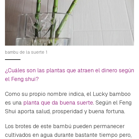
bambu de la suerte 1
¿Cuáles son las plantas que atraen el dinero según
el Feng shui?
Como su propio nombre indica, el
Lucky bamboo
es una
planta que da buena suerte
. Según el Feng
Shui aporta salud, prosperidad y buena fortuna.
Guardar como favorito
Contenido enviado
Los brotes de este bambú pueden permanecer
Para poder guardar como favorito, primero has de
cultivados en agua durante bastante tiempo pero,
Gracias por suscribirte a nuestro boletín.