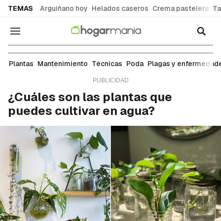
common.go-to-content
TEMAS
Arguiñano hoy
Helados caseros
Crema pastelera
Ta
Navegación
Técnicas
Plantas
Mantenimiento
Técnicas
Poda
Plagas y enfermedad
¿Cuáles son las plantas que
puedes cultivar en agua?