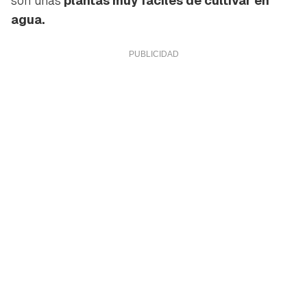
son unas
plantas muy fáciles de cultivar en
agua.