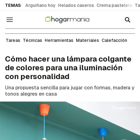
common.go-to-content
TEMAS
Arguiñano hoy
Helados caseros
Crema pastelera
Ta
Navegación
Tareas de bricolaje
Tareas
Técnicas
Herramientas
Materiales
Calefacción
Cómo hacer una lámpara colgante
de colores para una iluminación
con personalidad
Una propuesta sencilla para jugar con formas, madera y
tonos alegres en casa