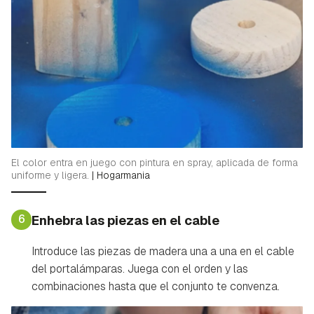
El color entra en juego con pintura en spray, aplicada de forma
uniforme y ligera.
|
Hogarmania
6
Enhebra las piezas en el cable
Guardar como favorito
Introduce las piezas de madera una a una en el cable
Contenido enviado
del portalámparas. Juega con el orden y las
Para poder guardar como favorito, primero has de
combinaciones hasta que el conjunto te convenza.
Gracias por suscribirte a nuestro boletín.
iniciar sesión con tu cuenta de Hogarmanía.