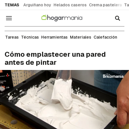
common.go-to-content
TEMAS
Arguiñano hoy
Helados caseros
Crema pastelera
Ta
Navegación
Pintura
Tareas
Técnicas
Herramientas
Materiales
Calefacción
Cómo emplastecer una pared
antes de pintar