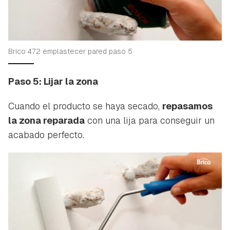
Guardar como favorito
Contenido enviado
Brico 472 emplastecer pared paso 5
Para poder guardar como favorito, primero has de
Gracias por suscribirte a nuestro boletín.
iniciar sesión con tu cuenta de Hogarmanía.
Paso 5: Lijar la zona
ACEPTAR
INICIAR SESIÓN
CANCELAR
Cuando el producto se haya secado,
repasamos
la zona reparada
con una lija para conseguir un
acabado perfecto.