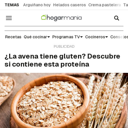
common.go-to-content
TEMAS
Arguiñano hoy
Helados caseros
Crema pastelera
Ta
Navegación
Escuela de cocina: trucos y consejos para el día 
Recetas
Qué cocinar
Programas TV
Cocineros
Consejos
¿La avena tiene gluten? Descubre
si contiene esta proteína