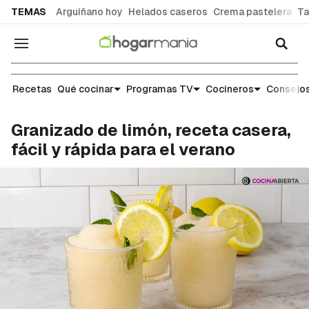
common.go-to-content
TEMAS
Arguiñano hoy
Helados caseros
Crema pastelera
Ta
Navegación
Recetas
Recetas
Qué cocinar
Programas TV
Cocineros
Consejos
Granizado de limón, receta casera,
fácil y rápida para el verano