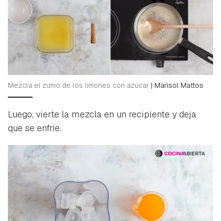
Guardar como favorito
Contenido enviado
Para poder guardar como favorito, primero has de
Gracias por suscribirte a nuestro boletín.
iniciar sesión con tu cuenta de Hogarmanía.
Mezcla el zumo de los limones con azúcar
|
Marisol Mattos
ACEPTAR
INICIAR SESIÓN
CANCELAR
Luego, vierte la mezcla en un recipiente y deja
que se enfríe.