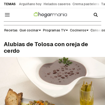
common.go-to-content
TEMAS
Arguiñano hoy
Helados caseros
Crema pastelera
Ta
Navegación
Recetas
Recetas
Qué cocinar
Programas TV
Cocineros
Consejos
Alubias de Tolosa con oreja de
cerdo