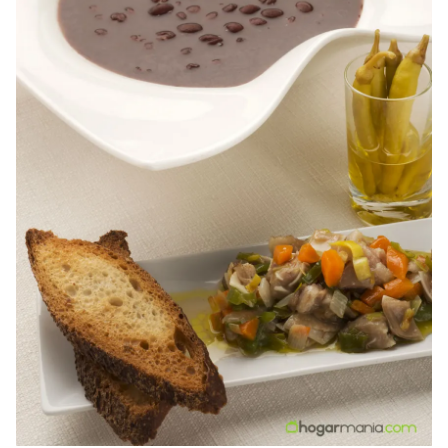
Guardar como favorito
Contenido enviado
Para poder guardar como favorito, primero has de
Gracias por suscribirte a nuestro boletín.
iniciar sesión con tu cuenta de Hogarmanía.
ACEPTAR
INICIAR SESIÓN
CANCELAR