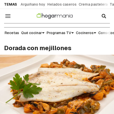
common.go-to-content
TEMAS
Arguiñano hoy
Helados caseros
Crema pastelera
Ta
Navegación
Recetas
Recetas
Qué cocinar
Programas TV
Cocineros
Consejos
Dorada con mejillones