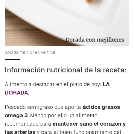
dorada mejillones vertical
Información nutricional de la receta:
Alimento a destacar en el plato de hoy:
LA
Guardar como favorito
DORADA
,
Contenido enviado
Para poder guardar como favorito, primero has de
Gracias por suscribirte a nuestro boletín.
Pescado semigraso que aporta
ácidos grasos
iniciar sesión con tu cuenta de Hogarmanía.
omega 3
, siendo por ello un alimento
ACEPTAR
recomendado para
mantener sano el corazón y
INICIAR SESIÓN
CANCELAR
las arterias
y para el buen funcionamiento del