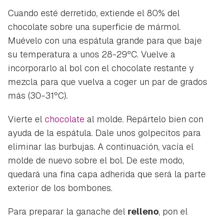
Guardar como favorito
Cuando esté derretido, extiende el 80% del
Contenido enviado
chocolate sobre una superficie de mármol.
Para poder guardar como favorito, primero has de
Gracias por suscribirte a nuestro boletín.
Muévelo con una espátula grande para que baje
iniciar sesión con tu cuenta de Hogarmanía.
su temperatura a unos 28-29ºC. Vuelve a
ACEPTAR
incorporarlo al bol con el chocolate restante y
INICIAR SESIÓN
CANCELAR
mezcla para que vuelva a coger un par de grados
más (30-31ºC).
Vierte el
chocolate
al molde. Repártelo bien con
ayuda de la espátula. Dale unos golpecitos para
eliminar las burbujas. A continuación, vacía el
molde de nuevo sobre el bol. De este modo,
quedará una fina capa adherida que será la parte
exterior de los bombones.
Para preparar la ganache del
relleno
, pon el