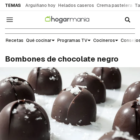
common.go-to-content
TEMAS
Arguiñano hoy
Helados caseros
Crema pastelera
Ta
Navegación
Recetas
Recetas
Qué cocinar
Programas TV
Cocineros
Consejos
Bombones de chocolate negro