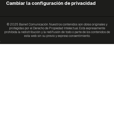
Cambiar la configuración de privacidad
© 2025 Bainet Comunicación. Nuestros contenidos son obras originales y
protegidas por el Derecho de Propiedad Intelectual. Está expresamente
prohibida la redistribución y la redifusión de todo o parte de los contenidos de
esta web sin su previo y expreso consentimiento.