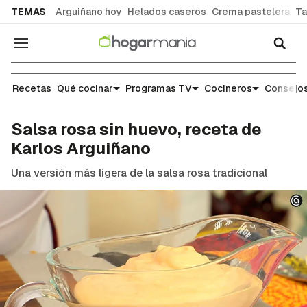
common.go-to-content
TEMAS
Arguiñano hoy
Helados caseros
Crema pastelera
Ta
Navegación
Recetas
Recetas
Qué cocinar
Programas TV
Cocineros
Consejos
Salsa rosa sin huevo, receta de
Karlos Arguiñano
Una versión más ligera de la salsa rosa tradicional