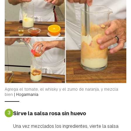
Guardar como favorito
Contenido enviado
Para poder guardar como favorito, primero has de
Gracias por suscribirte a nuestro boletín.
iniciar sesión con tu cuenta de Hogarmanía.
ACEPTAR
INICIAR SESIÓN
CANCELAR
Agrega el tomate, el whisky y el zumo de naranja, y mezcla
bien
|
Hogarmania
3
Sirve la salsa rosa sin huevo
Una vez mezclados los ingredientes, vierte la salsa