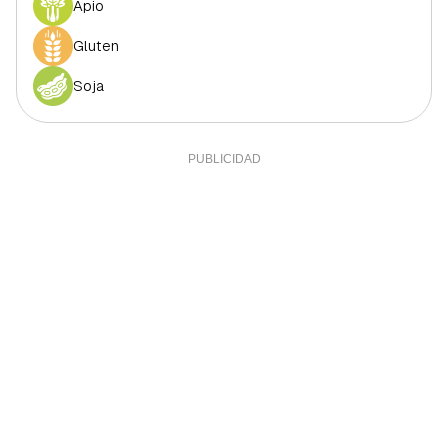
Apio
Gluten
Soja