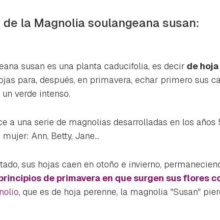
s de la
Magnolia soulangeana susan
:
eana susan
es una planta caducifolia, es decir
de hoja
ojas para, después, en primavera, echar primero sus car
 un verde intenso.
ce a una serie de magnolias desarrolladas en los años 
e mujer:
Ann, Betty, Jane
...
o, sus hojas caen en otoño e invierno, permanecien
 principios de primavera en que surgen sus flores c
olio
, que es de hoja perenne, la magnolia "
Susan
" pie