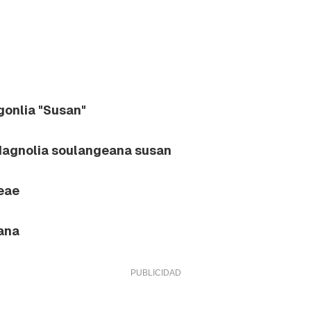
onlia "Susan"
agnolia soulangeana susan
eae
ana
rdar como favorito
Contenido enviado
poder guardar como favorito, primero has de iniciar sesión con 
Gracias por suscribirte a nuestro boletín.