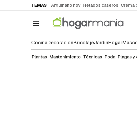
common.go-to-content
TEMAS
Arguiñano hoy
Helados caseros
Crema 
Navegación
Cocina
Decoración
Bricolaje
Jardín
Hogar
Masco
Arbustos
Plantas
Mantenimiento
Técnicas
Poda
Plagas y