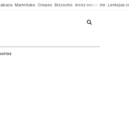
labaza
Marmitako
Crepes
Bizcocho
Arroz con leche
Lentejas c
sorios