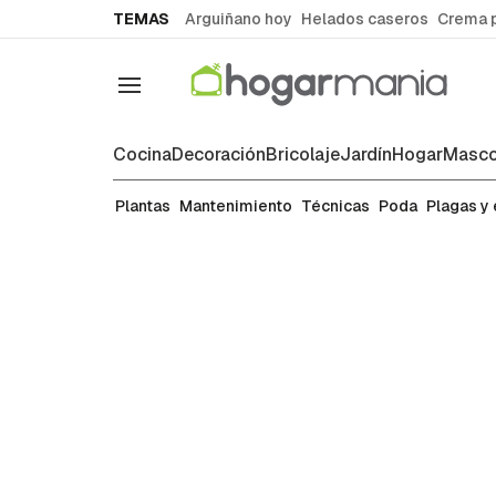
common.go-to-content
TEMAS
Arguiñano hoy
Helados caseros
Crema 
Navegación
Cocina
Decoración
Bricolaje
Jardín
Hogar
Masco
Arbustos
Plantas
Mantenimiento
Técnicas
Poda
Plagas y