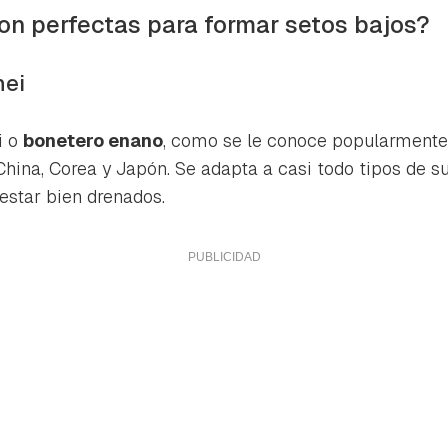
ta de Hogarmanía.
on perfectas para formar setos bajos?
ACEPTAR
INICIAR SESIÓN
CANCELAR
nei
i
o
bonetero enano
, como se le conoce popularmente
 China, Corea y Japón. Se adapta a casi todo tipos de s
estar bien drenados.