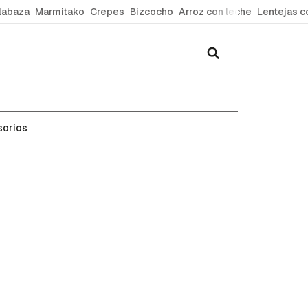
labaza
Marmitako
Crepes
Bizcocho
Arroz con leche
Lentejas c
sorios