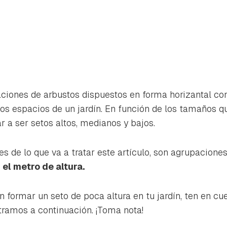
ciones de arbustos dispuestos en forma horizantal con
los espacios de un jardín. En función de los tamaños 
r a ser setos altos, medianos y bajos.
es de lo que va a tratar este artículo, son agrupacione
el metro de altura.
rdar como favorito
n formar un seto de poca altura en tu jardín, ten en c
Contenido enviado
ramos a continuación. ¡Toma nota!
poder guardar como favorito, primero has de iniciar sesión con 
Gracias por suscribirte a nuestro boletín.