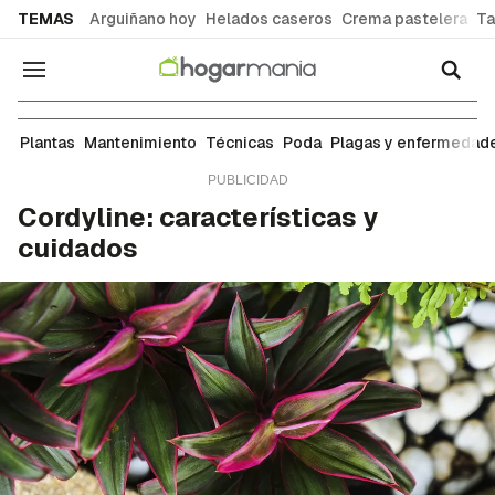
common.go-to-content
TEMAS
Arguiñano hoy
Helados caseros
Crema pastelera
Ta
Navegación
Plantas
Plantas
Mantenimiento
Técnicas
Poda
Plagas y enfermedad
Cordyline: características y
cuidados