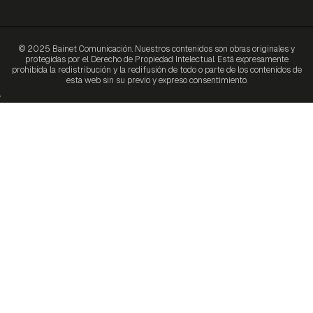
© 2025 Bainet Comunicación. Nuestros contenidos son obras originales y
protegidas por el Derecho de Propiedad Intelectual. Está expresamente
prohibida la redistribución y la redifusión de todo o parte de los contenidos de
esta web sin su previo y expreso consentimiento.