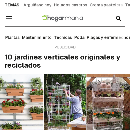
common.go-to-content
TEMAS
Arguiñano hoy
Helados caseros
Crema pastelera
Ta
Navegación
Herramientas y accesorios
Plantas
Mantenimiento
Técnicas
Poda
Plagas y enfermedad
10 jardines verticales originales y
reciclados