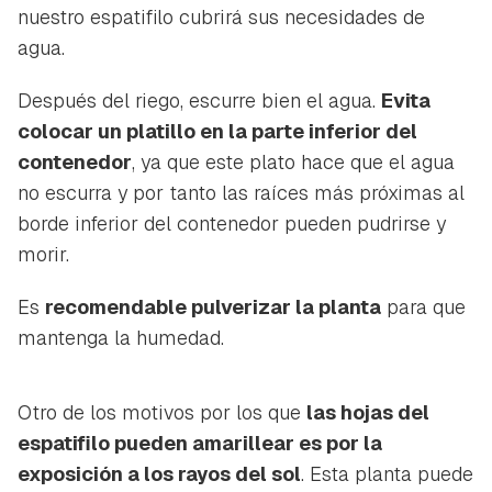
nuestro espatifilo cubrirá sus necesidades de
agua.
Después del riego, escurre bien el agua.
Evita
colocar un platillo en la parte inferior del
contenedor
, ya que este plato hace que el agua
Guardar como favorito
Contenido enviado
no escurra y por tanto las raíces más próximas al
Para poder guardar como favorito, primero has de
borde inferior del contenedor pueden pudrirse y
Gracias por suscribirte a nuestro boletín.
iniciar sesión con tu cuenta de Hogarmanía.
morir.
ACEPTAR
INICIAR SESIÓN
CANCELAR
Es
recomendable pulverizar la planta
para que
mantenga la humedad.
Otro de los motivos por los que
las hojas del
espatifilo pueden amarillear es por la
exposición a los rayos del sol
. Esta planta puede