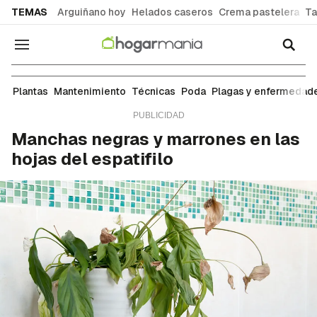
common.go-to-content
TEMAS
Arguiñano hoy
Helados caseros
Crema pastelera
Ta
Navegación
Mantenimiento
Plantas
Mantenimiento
Técnicas
Poda
Plagas y enfermedad
Manchas negras y marrones en las
hojas del espatifilo