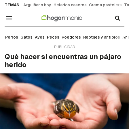
common.go-to-content
TEMAS
Arguiñano hoy
Helados caseros
Crema pastelera
Ta
Navegación
Aves
Perros
Gatos
Aves
Peces
Roedores
Reptiles y anfibios
An
Qué hacer si encuentras un pájaro
herido