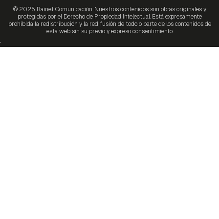
© 2025 Bainet Comunicación. Nuestros contenidos son obras originales y
protegidas por el Derecho de Propiedad Intelectual. Está expresamente
prohibida la redistribución y la redifusión de todo o parte de los contenidos de
esta web sin su previo y expreso consentimiento.