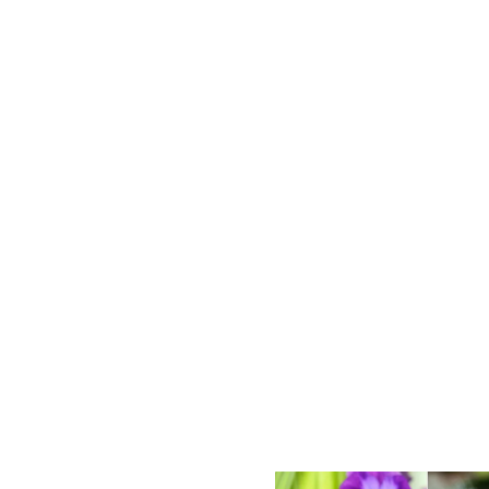
Gua
Para 