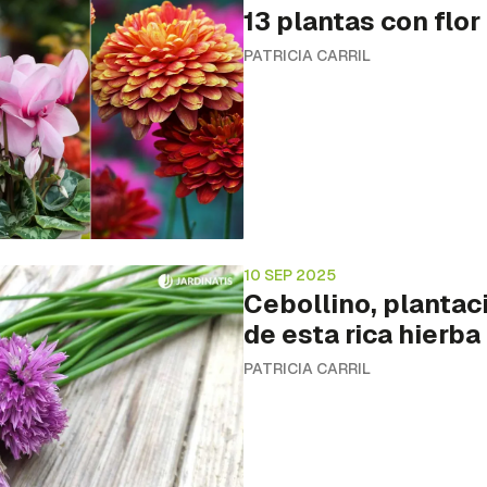
ta de Hogarmanía.
13 plantas con flor
PATRICIA CARRIL
INICIAR SESIÓN
CANCELAR
10 SEP 2025
Cebollino, plantac
de esta rica hierb
PATRICIA CARRIL