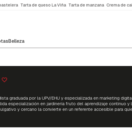
pastelera
Tarta de queso La Viña
Tarta de manzana
Crema de ca
tas
Belleza
iodista graduada por la UPV/EHU y especializada en marketing digi
ida especialización en jardinería fruto del aprendizaje continuo y 
vulgativo y cercano la convierte en un referente accesible para qui