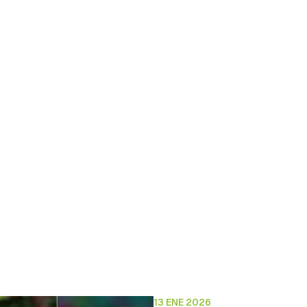
rdar como favorito
poder guardar como favorito, primero has de iniciar sesión con 
13 ENE 2026