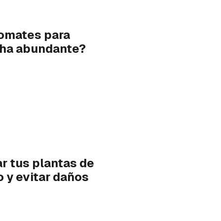
omates para
cha abundante?
r tus plantas de
o y evitar daños