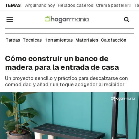
common.go-to-content
TEMAS
Arguiñano hoy
Helados caseros
Crema pastelera
Ta
Navegación
Tareas de bricolaje
Tareas
Técnicas
Herramientas
Materiales
Calefacción
Cómo construir un banco de
madera para la entrada de casa
Un proyecto sencillo y práctico para descalzarse con
comodidad y añadir un toque acogedor al recibidor