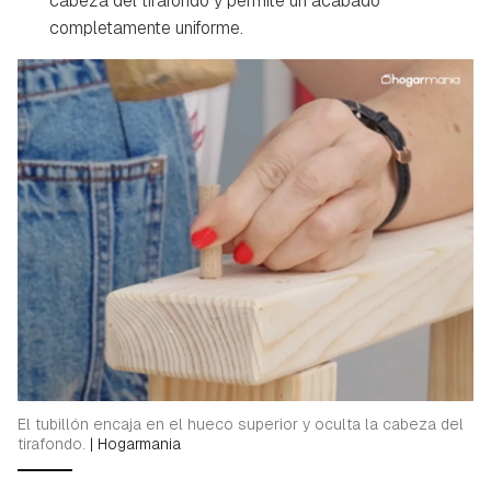
cabeza del tirafondo y permite un acabado
completamente uniforme.
Guardar como favorito
Contenido enviado
Para poder guardar como favorito, primero has de
Gracias por suscribirte a nuestro boletín.
iniciar sesión con tu cuenta de Hogarmanía.
ACEPTAR
INICIAR SESIÓN
CANCELAR
El tubillón encaja en el hueco superior y oculta la cabeza del
tirafondo.
|
Hogarmania