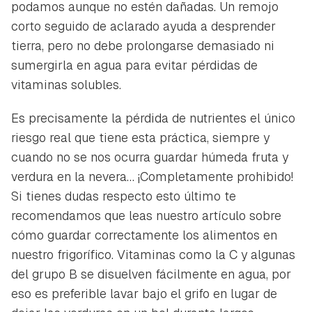
podamos aunque no estén dañadas. Un remojo
corto seguido de aclarado ayuda a desprender
tierra, pero no debe prolongarse demasiado ni
sumergirla en agua para evitar pérdidas de
vitaminas solubles.
Guardar como favorito
Es precisamente la pérdida de nutrientes el único
Contenido enviado
riesgo real que tiene esta práctica, siempre y
Para poder guardar como favorito, primero has de
Gracias por suscribirte a nuestro boletín.
cuando no se nos ocurra guardar húmeda fruta y
iniciar sesión con tu cuenta de Hogarmanía.
verdura en la nevera… ¡Completamente prohibido!
ACEPTAR
Si tienes dudas respecto esto último te
INICIAR SESIÓN
CANCELAR
recomendamos que leas nuestro artículo sobre
cómo guardar correctamente los alimentos en
nuestro frigorífico. Vitaminas como la C y algunas
del grupo B se disuelven fácilmente en agua, por
eso es preferible lavar bajo el grifo en lugar de