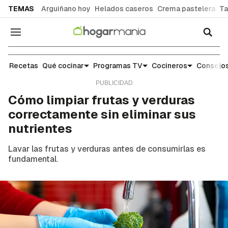
common.go-to-content
TEMAS
Arguiñano hoy
Helados caseros
Crema pastelera
Ta
Navegación
Escuela de cocina: trucos y consejos para el día 
Recetas
Qué cocinar
Programas TV
Cocineros
Consejos
Cómo limpiar frutas y verduras
correctamente sin eliminar sus
nutrientes
Lavar las frutas y verduras antes de consumirlas es
fundamental.