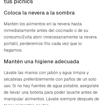
tus pícnics
Coloca la nevera a la sombra
Mantén los alimentos en la nevera hasta
inmediatamente antes del cocinado o de su
consumo.Evita abrir innecesariamente la nevera
Guardar como favorito
portátil, perderemos frío cada vez que lo
Contenido enviado
hagamos.
Para poder guardar como favorito, primero has de
Gracias por suscribirte a nuestro boletín.
iniciar sesión con tu cuenta de Hogarmanía.
Mantén una higiene adecuada
ACEPTAR
INICIAR SESIÓN
CANCELAR
Lávate las manos con jabón y agua limpia y
sécatelas preferiblemente con paños de un solo
uso. Si no hay fuentes de agua potable, asegúrate
de llevar una botella para poder lavarte antes de
manipular alimentos. Lávate siempre después de