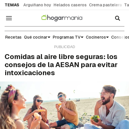
common.go-to-content
TEMAS
Arguiñano hoy
Helados caseros
Crema pastelera
Ta
Navegación
Escuela de cocina: trucos y consejos para el día 
Recetas
Qué cocinar
Programas TV
Cocineros
Consejos
Comidas al aire libre seguras: los
consejos de la AESAN para evitar
intoxicaciones