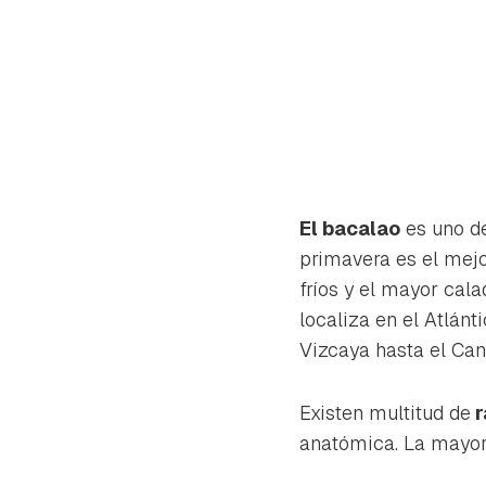
El bacalao
es uno de
primavera es el mej
fríos y el mayor cal
localiza en el Atlánt
Vizcaya hasta el Can
Existen multitud de
r
Gua
anatómica. La mayor 
Para 