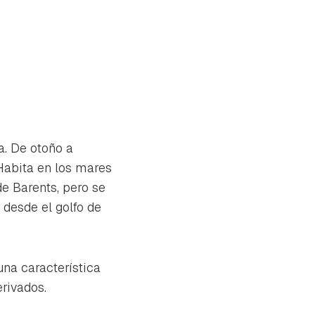
. De otoño a
Habita en los mares
de Barents, pero se
 desde el golfo de
una característica
rivados.
tu