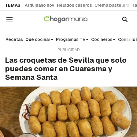
common.go-to-content
TEMAS
Arguiñano hoy
Helados caseros
Crema pastelera
Ta
Navegación
Cocina
Recetas
Qué cocinar
Programas TV
Cocineros
Consejos
Las croquetas de Sevilla que solo
puedes comer en Cuaresma y
Semana Santa