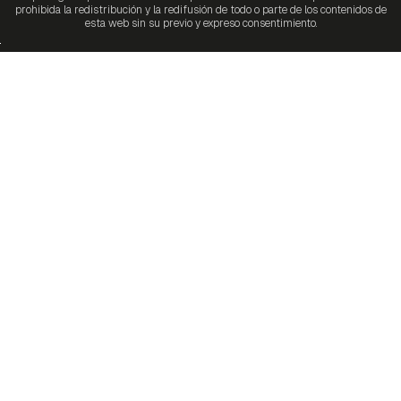
prohibida la redistribución y la redifusión de todo o parte de los contenidos de
esta web sin su previo y expreso consentimiento.