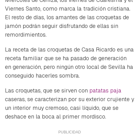
Viernes Santo, como marca la tradición cristiana.
El resto de días, los amantes de las croquetas de
jamón podrán seguir disfrutando de ellas sin
remordimientos.
La receta de las croquetas de Casa Ricardo es una
Guardar como favorito
receta familiar que se ha pasado de generación
Contenido enviado
en generación, pero ningún otro local de Sevilla ha
Para poder guardar como favorito, primero has de
conseguido hacerles sombra.
Gracias por suscribirte a nuestro boletín.
iniciar sesión con tu cuenta de Hogarmanía.
Las croquetas, que se sirven con
patatas paja
ACEPTAR
INICIAR SESIÓN
CANCELAR
caseras, se caracterizan por su exterior crujiente y
un interior muy cremoso, casi líquido, que se
deshace en la boca al primer mordisco.