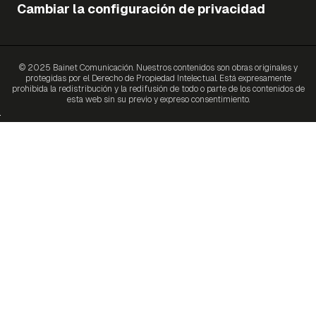
Cambiar la configuración de privacidad
© 2025 Bainet Comunicación. Nuestros contenidos son obras originales y
protegidas por el Derecho de Propiedad Intelectual. Está expresamente
prohibida la redistribución y la redifusión de todo o parte de los contenidos de
esta web sin su previo y expreso consentimiento.