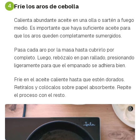
Guardar como favorito
4
Fríe los aros de cebolla
Contenido enviado
Para poder guardar como favorito, primero has de
Calienta abundante aceite en una olla o sartén a fuego
Gracias por suscribirte a nuestro boletín.
iniciar sesión con tu cuenta de Hogarmanía.
medio. Es importante que haya suficiente aceite para
que los aros queden completamente sumergidos.
ACEPTAR
INICIAR SESIÓN
CANCELAR
Pasa cada aro por la masa hasta cubrirlo por
completo. Luego, rebózalo en pan rallado, presionando
ligeramente para que el empanado se adhiera bien.
Fríe en el aceite caliente hasta que estén dorados.
Retíralos y colócalos sobre papel absorbente. Repite
el proceso con el resto.