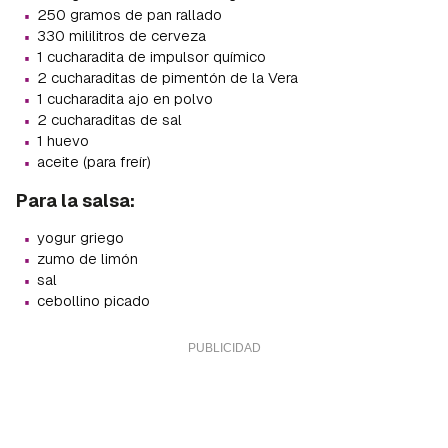
·
250 gramos de pan rallado
·
330 mililitros de cerveza
·
1 cucharadita de impulsor químico
·
2 cucharaditas de pimentón de la Vera
·
1 cucharadita ajo en polvo
·
2 cucharaditas de sal
·
1 huevo
·
aceite (para freír)
Para la salsa:
·
yogur griego
·
zumo de limón
·
sal
·
cebollino picado