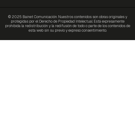
© 2025 Bainet Comunicación. Nuestros contenidos son obras originales y
protegidas por el Derecho de Propiedad Intelectual. Está expresamente
prohibida la redistribución y la redifusión de todo o parte de los contenidos de
esta web sin su previo y expreso consentimiento.