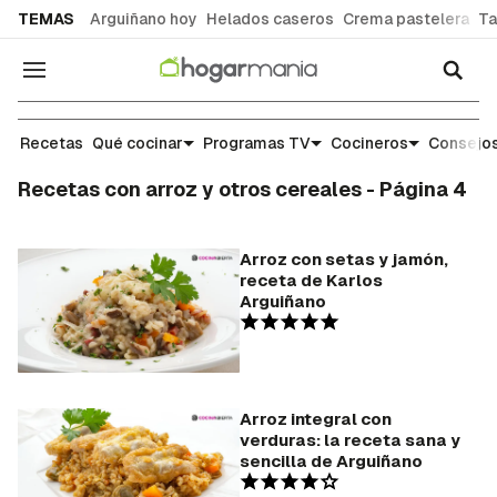
common.go-to-content
TEMAS
Arguiñano hoy
Helados caseros
Crema pastelera
Ta
Navegación
Recetas
Qué cocinar
Programas TV
Cocineros
Consejos
Recetas con arroz y otros cereales - Página 4
Arroz con setas y jamón,
receta de Karlos
Arguiñano
Arroz integral con
verduras: la receta sana y
sencilla de Arguiñano