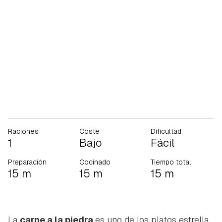
Raciones
Coste
Dificultad
1
Bajo
Fácil
Preparación
Cocinado
Tiempo total
15 m
15 m
15 m
La
carne a la piedra
es uno de los platos estrella