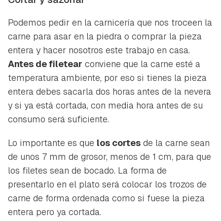
Guardar como favorito
Podemos pedir en la carnicería que nos troceen la
Contenido enviado
carne para asar en la piedra o comprar la pieza
Para poder guardar como favorito, primero has de
entera y hacer nosotros este trabajo en casa.
Gracias por suscribirte a nuestro boletín.
iniciar sesión con tu cuenta de Hogarmanía.
Antes de filetear
conviene que la carne esté a
ACEPTAR
temperatura ambiente, por eso si tienes la pieza
INICIAR SESIÓN
CANCELAR
entera debes sacarla dos horas antes de la nevera
y si ya está cortada, con media hora antes de su
consumo será suficiente.
Lo importante es que
los cortes
de la carne sean
de unos 7 mm de grosor, menos de 1 cm, para que
los filetes sean de bocado. La forma de
presentarlo en el plato será colocar los trozos de
carne de forma ordenada como si fuese la pieza
entera pero ya cortada.