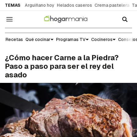
common.go-to-content
TEMAS
Arguiñano hoy
Helados caseros
Crema pastelera
Ta
Navegación
Recetas
Recetas
Qué cocinar
Programas TV
Cocineros
Consejos
¿Cómo hacer Carne a la Piedra?
Paso a paso para ser el rey del
asado