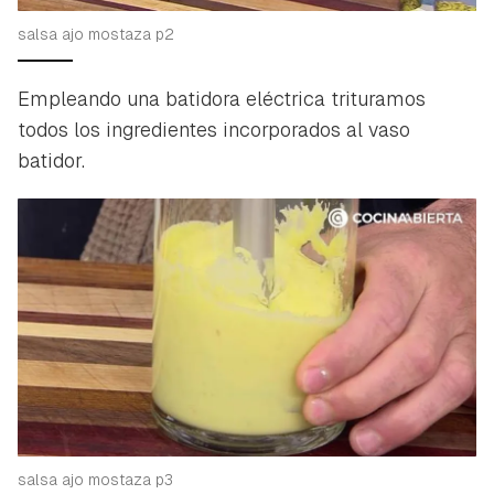
salsa ajo mostaza p2
Empleando una batidora eléctrica trituramos
todos los ingredientes incorporados al vaso
batidor.
Guardar como favorito
Contenido enviado
Para poder guardar como favorito, primero has de
salsa ajo mostaza p3
Gracias por suscribirte a nuestro boletín.