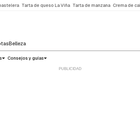
pastelera
Tarta de queso La Viña
Tarta de manzana
Crema de ca
tas
Belleza
s
Consejos y guías