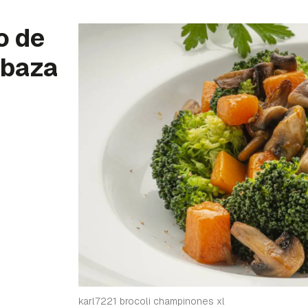
o de
abaza
karl7221 brocoli champinones xl