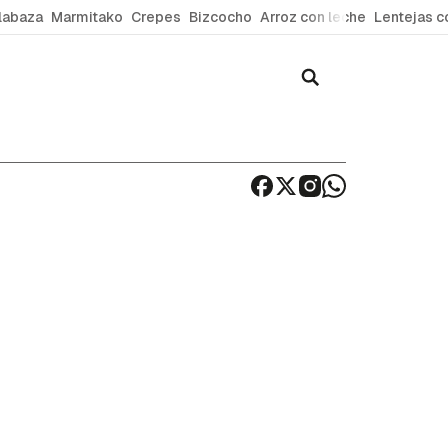
labaza
Marmitako
Crepes
Bizcocho
Arroz con leche
Lentejas c