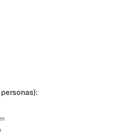
 personas):
es
a