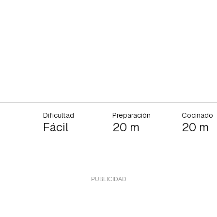
Dificultad
Preparación
Cocinado
Fácil
20 m
20 m
rdar como favorito
Contenido enviado
poder guardar como favorito, primero has de iniciar sesión con 
Gracias por suscribirte a nuestro boletín.